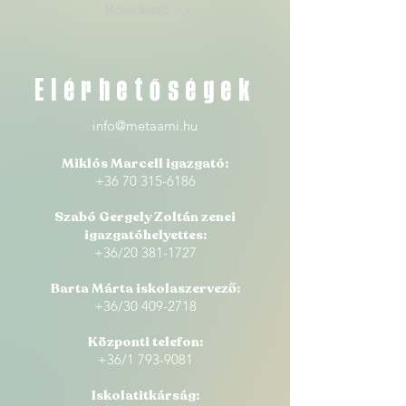
Következő >>
Elérhetőségek
info@metaami.hu
Miklós Marcell igazgató:
+36 70 315-6186
Szabó Gergely Zoltán zenei
igazgatóhelyettes:
+36/20
381-1727
Barta Márta iskolaszervező:
+36/30 409-2718
Központi telefon
:
+36/1 793-9081
Iskolatitkárság: