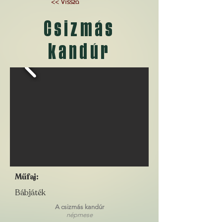
<< Vissza
Csizmás
kandúr
Műfaj:
Bábjáték
A csizmás kandúr
népmese