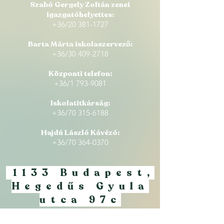
Szabó Gergely Zoltán zenei
igazgatóhelyettes:
+36/20
381-1727
Barta Márta iskolaszervező:
+36/30 409-2718
Központi telefon
:
+36/1 793-9081
Iskolatitkárság:
+36/70 315-6188
Hajdú László Kávézó:
+36/70 364-0370
1133 Budapest,
Hegedűs Gyula
utca 97c